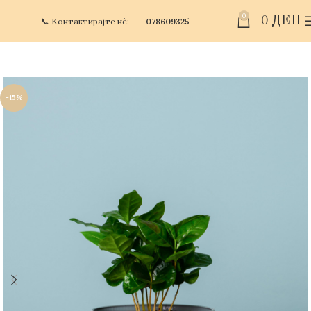
0
0
ДЕН
📞 Контактирајте нè:
078609325
-15%