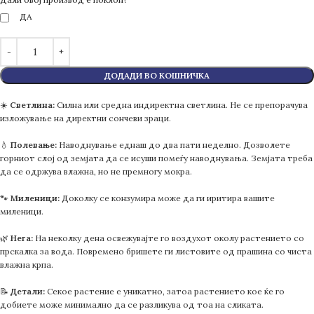
ДА
ДОДАДИ ВО КОШНИЧКА
☀️
Светлина:
Силна или средна индиректна светлина. Не се препорачува
изложување на директни сончеви зраци.
💧
Полевање:
Наводнување еднаш до два пати неделно. Дозволете
горниот слој од земјата да се исуши помеѓу наводнувања. Земјата треба
да се одржува влажна, но не премногу мокра.
🐾
Миленици:
Доколку се конзумира може да ги иритира вашите
миленици.
🌿
Нега:
На неколку дена освежувајте го воздухот околу растението со
прскалка за вода. Повремено бришете ги листовите од прашина со чиста
влажна крпа.
📝
Детали:
Секое растение е уникатно, затоа растението кое ќе го
добиете може минимално да се разликува од тоа на сликата.