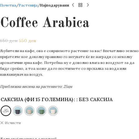
Почетна
Растенија
Најподарувани
Coffee Arabica
650
ден
550
ден
Љубители на кафе, ова е совршеното растение за вас! Впечатливо зелено
пријателче кое доколку правилно го негувате ќе ве награди со неколку
ароматични зрна кафе. Потребна му е доволно влага во воздухот за да
биде среќно, а тоа може да го постигнете со прскалка за вода или
навлажнувач на воздух.
Приближна висина на растението: 25цм
САКСИЈА (ФИ 15 ГОЛЕМИНА)
: БЕЗ САКСИЈА
Исчисти
Дали овој производ е поклон?