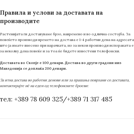
Правила и услови за доставата на
производите
Растенијата ги доставуваме брзо, навремено и во одлична состојба. За
повеќето производи времето на достава е 1-4 работни дена на адресата
што ја имате внесено при нарачката, но за некои производи испораката е
за неколку дена повеќе и за тоа ќе бидете известени телефонски.
Доставата во Скопје е 100 денари. Достава во други градови низ
Македонија се доплаќа 200 денари.
За итна достава во работни денови или за прашања поврзани со доставата,
контактирајте нè на еден од телефонските броеви:
тел: +389 78 609 325/+389 71 317 485