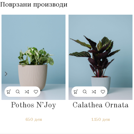
Поврзани производи
Pothos N’Joy
Calathea Ornata
650
ден
1.150
ден