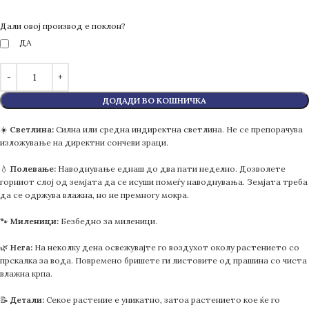
Дали овој производ е поклон?
ДА
ДОДАДИ ВО КОШНИЧКА
☀️
Светлина:
Силна или средна индиректна светлина. Не се препорачува
изложување на директни сончеви зраци.
💧
Полевање:
Наводнување еднаш до два пати неделно. Дозволете
горниот слој од земјата да се исуши помеѓу наводнувања. Земјата треба
да се одржува влажна, но не премногу мокра.
🐾
Миленици:
Безбедно за миленици.
🌿
Нега:
На неколку дена освежувајте го воздухот околу растението со
прскалка за вода. Повремено бришете ги листовите од прашина со чиста
влажна крпа.
📝
Детали:
Секое растение е уникатно, затоа растението кое ќе го