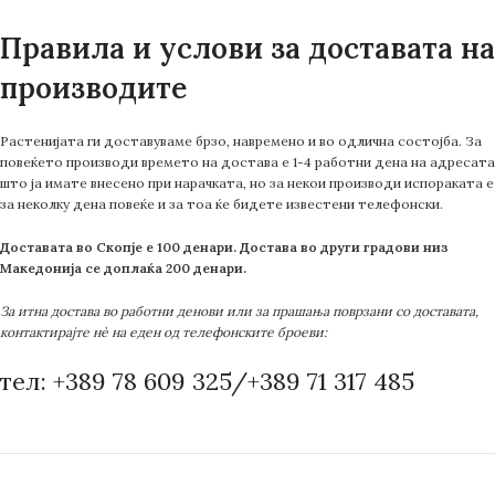
Правила и услови за доставата на
производите
Растенијата ги доставуваме брзо, навремено и во одлична состојба. За
повеќето производи времето на достава е 1-4 работни дена на адресата
што ја имате внесено при нарачката, но за некои производи испораката е
за неколку дена повеќе и за тоа ќе бидете известени телефонски.
Доставата во Скопје е 100 денари. Достава во други градови низ
Македонија се доплаќа 200 денари.
За итна достава во работни денови или за прашања поврзани со доставата,
контактирајте нè на еден од телефонските броеви:
тел: +389 78 609 325/+389 71 317 485