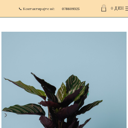
0
📞 Контактирајте нè:
078609325
0
ДЕН