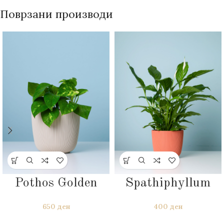
Поврзани производи
Pothos Golden
Spathiphyllum
650
ден
400
ден