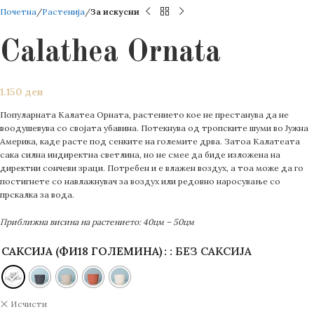
Почетна
Растенија
За искусни
Calathea Ornata
1.150
ден
Популарната Калатеа Орната, растението кое не престанува да не
воодушевува со својата убавина. Потекнува од тропските шуми во Јужна
Америка, каде расте под сенките на големите дрва. Затоа Калатеата
сака силна индиректна светлина, но не смее да биде изложена на
директни сончеви зраци. Потребен и е влажен воздух, а тоа може да го
постигнете со навлажнувач за воздух или редовно наросување со
прскалка за вода.
Приближна висина на растението: 40цм – 50цм
САКСИЈА (ФИ18 ГОЛЕМИНА)
: БЕЗ САКСИЈА
Исчисти