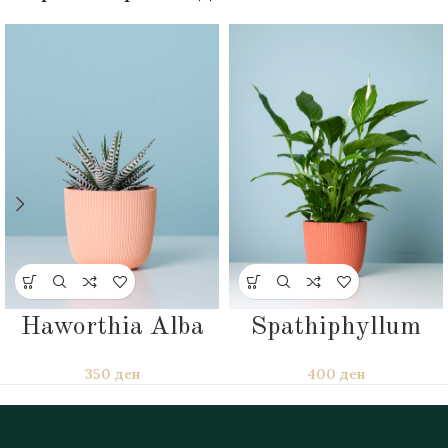
Haworthia Alba
Spathiphyllum
350
ден
400
ден