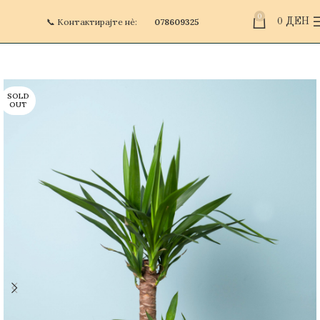
0
📞 Контактирајте нè:
078609325
0
ДЕН
SOLD
OUT