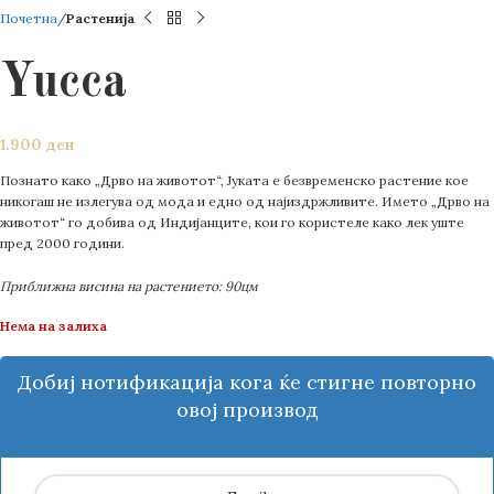
Почетна
Растенија
Yucca
1.900
ден
Познато како „Дрво на животот“, Јуката е безвременско растение кое
никогаш не излегува од мода и едно од најиздржливите. Името „Дрво на
животот“ го добива од Индијанците, кои го користеле како лек уште
пред 2000 години.
Приближна висина на растението: 90цм
Нема на залиха
Добиј нотификација кога ќе стигне повторно
овој производ