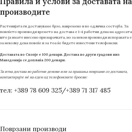
Правила и услови за доставата на
производите
Растенијата ги доставуваме брзо, навремено и во одлична состојба. За
повеќето производи времето на достава е 1-4 работни дена на адресата
што ја имате внесено при нарачката, но за некои производи испораката е
за неколку дена повеќе и за тоа ќе бидете известени телефонски.
Доставата во Скопје е 100 денари. Достава во други градови низ
Македонија се доплаќа 200 денари.
За итна достава во работни денови или за прашања поврзани со доставата,
контактирајте нè на еден од телефонските броеви:
тел: +389 78 609 325/+389 71 317 485
Поврзани производи