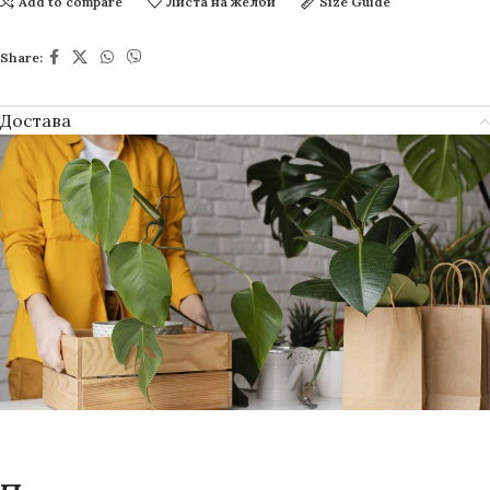
Add to compare
Листа на желби
Size Guide
Share:
Достава