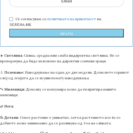
Се согласувам со
политиката на приватност
на
ЗЕЛЕНА.МК
☀️
Светлина:
Силна, средна или слаба индиректна светлина. Не се
препорачува да биде изложено на директни сончеви зраци.
💧
Полевање:
Наводнување на една до две недели. Дозволете горниот
слој од земјата да се исуши помеѓу наводнувања.
🐾
Миленици:
Доколку се конзумира може да ги иритира вашите
миленици.
🌿
Нега:
📝
Детали:
Секое растение е уникатно, затоа растението кое ќе го
добиете може минимално да се разликува од тоа на сликата.