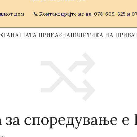
ашиот дом
📞 Контактирајте не на: 078-609-325 и 07
ЕГА
НАШАТА ПРИКАЗНА
ПОЛИТИКА НА ПРИВА
а за споредување е
ње