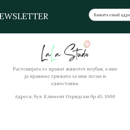
NEWSLETTER
Растенијата го прават животот поубав, а ние
ја правиме грижата за нив лесна и
едноставна.
Адреса: бул. Климент Охридски бр.45, 1000
Скопје
Телефон: +389 71 317 485
Email: order@lalastudio.mk