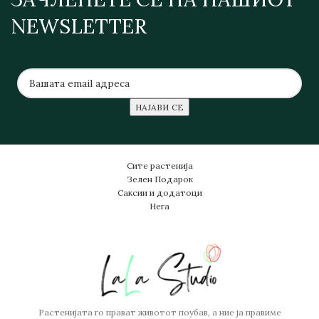
NEWSLETTER
Сите растенија
Зелен Подарок
Саксии и додатоци
Нега
Растенијата го прават животот поубав, а ние ја правиме