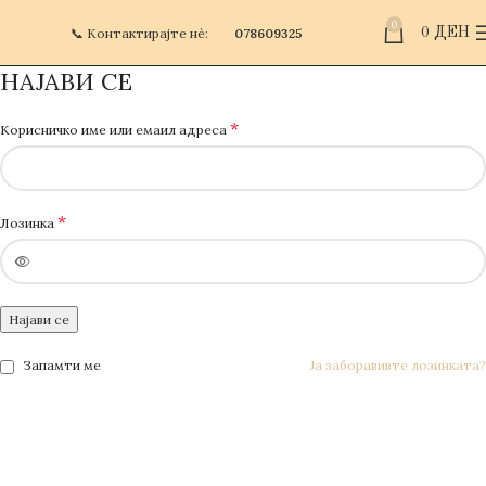
0
📞 Контактирајте нè:
078609325
0
ДЕН
НАЈАВИ СЕ
*
Корисничко име или емаил адреса
*
Лозинка
Најави се
Запамти ме
Ја заборавивте лозинката?