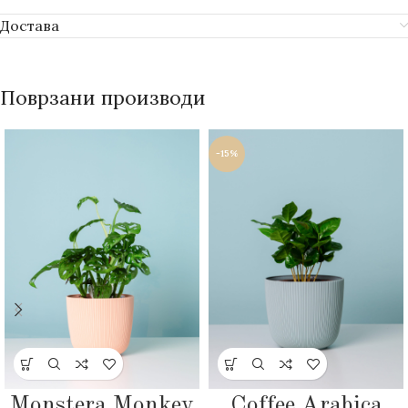
Достава
Поврзани производи
-15%
Monstera Monkey
Coffee Arabica