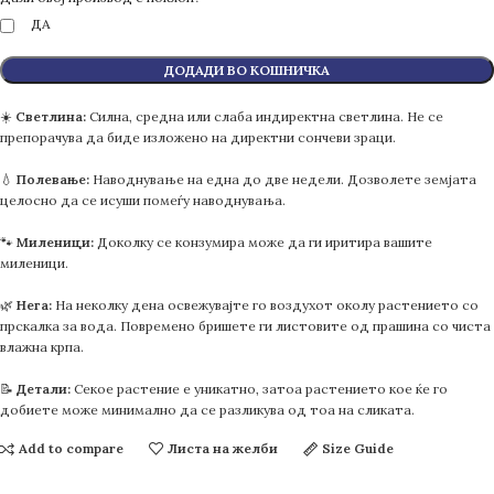
ДА
ДОДАДИ ВО КОШНИЧКА
☀️
Светлина:
Силна, средна или слаба индиректна светлина. Не се
препорачува да биде изложено на директни сончеви зраци.
💧
Полевање:
Наводнување на една до две недели. Дозволете земјата
целосно да се исуши помеѓу наводнувања.
🐾
Миленици:
Доколку се конзумира може да ги иритира вашите
миленици.
🌿
Нега:
На неколку дена освежувајте го воздухот околу растението со
прскалка за вода. Повремено бришете ги листовите од прашина со чиста
влажна крпа.
📝
Детали:
Секое растение е уникатно, затоа растението кое ќе го
добиете може минимално да се разликува од тоа на сликата.
Add to compare
Листа на желби
Size Guide