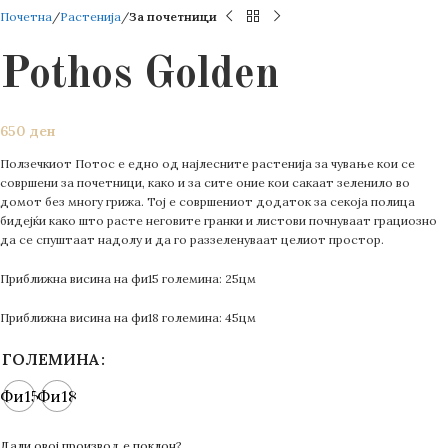
Почетна
Растенија
За почетници
Pothos Golden
650
ден
Ползечкиот Потос е едно од најлесните растенија за чување кои се
совршени за почетници, како и за сите оние кои сакаат зеленило во
домот без многу грижа. Тој е совршениот додаток за секоја полица
бидејќи како што расте неговите гранки и листови почнуваат грациозно
да се спуштаат надолу и да го раззеленуваат целиот простор.
Приближна висина на фи15 големина: 25цм
Приближна висина на фи18 големина: 45цм
ГОЛЕМИНА
Фи15
Фи18
Дали овој производ е поклон?