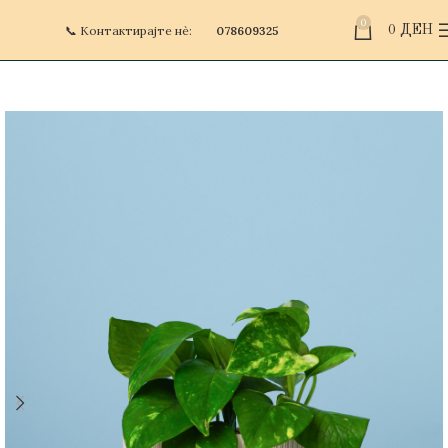
0
📞 Контактирајте нè:
078609325
0
ДЕН