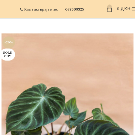
0
📞 Контактирајте нè:
078609325
0
ДЕН
-20%
SOLD
OUT