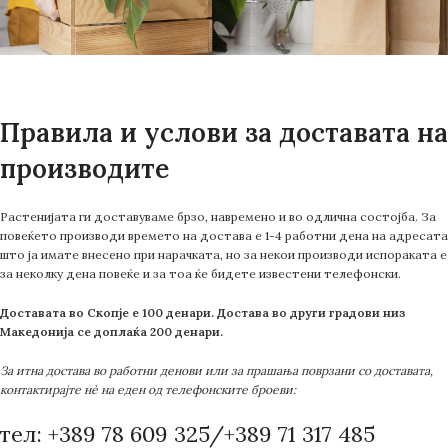
Правила и услови за доставата на
производите
Растенијата ги доставуваме брзо, навремено и во одлична состојба. За
повеќето производи времето на достава е 1-4 работни дена на адресата
што ја имате внесено при нарачката, но за некои производи испораката е
за неколку дена повеќе и за тоа ќе бидете известени телефонски.
Доставата во Скопје е 100 денари. Достава во други градови низ
Македонија се доплаќа 200 денари.
За итна достава во работни денови или за прашања поврзани со доставата,
контактирајте нè на еден од телефонските броеви:
тел: +389 78 609 325/+389 71 317 485