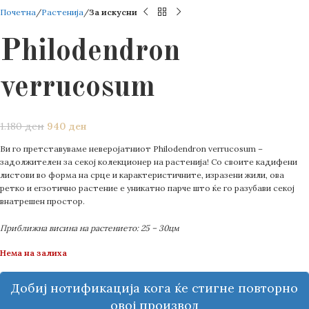
Почетна
Растенија
За искусни
Philodendron
verrucosum
1.180
ден
940
ден
Ви го претставуваме неверојатниот Philodendron verrucosum –
задолжителен за секој колекционер на растенија! Со своите кадифени
листови во форма на срце и карактеристичните, изразени жили, ова
ретко и егзотично растение е уникатно парче што ќе го разубави секој
внатрешен простор.
Приближна висина на растението: 25 – 30цм
Нема на залиха
Добиј нотификација кога ќе стигне повторно
овој производ