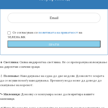
Се согласувам со
политиката на приватност
на
ЗЕЛЕНА.МК
☀️
Светлина:
Силна индиректна светлина. Не се препорачува изложување
на директни сончеви зраци.
💧
Полевање:
Наводнување на една до две недели. Дозволете земјата
да се исуши помеѓу наводнувања. Премногу вода може да доведе до
скапување на коренот.
🐾
Миленици:
Доколку се конзумира може да ги иритира вашите
миленици.
🌿
Нега:
На неколку дена освежувајте го воздухот околу растението со