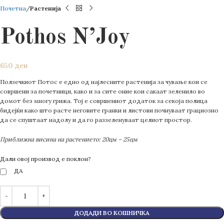
Почетна
Растенија
Pothos N’Joy
650
ден
Ползечкиот Потос е едно од најлесните растенија за чување кои се
совршени за почетници, како и за сите оние кои сакаат зеленило во
домот без многу грижа. Тој е совршениот додаток за секоја полица
бидејќи како што расте неговите гранки и листови почнуваат грациозно
да се спуштаат надолу и да го раззеленуваат целиот простор.
Приближна висина на растението: 20цм – 25цм
Дали овој производ е поклон?
ДА
ДОДАДИ ВО КОШНИЧКА