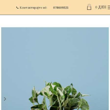
0
📞 Контактирајте нè:
078609325
0
ДЕН