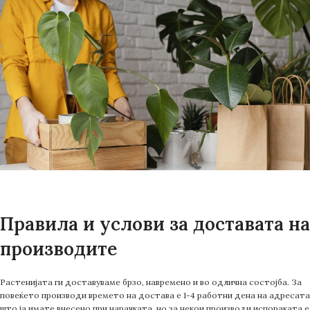
Правила и услови за доставата на
производите
Растенијата ги доставуваме брзо, навремено и во одлична состојба. За
повеќето производи времето на достава е 1-4 работни дена на адресата
што ја имате внесено при нарачката, но за некои производи испораката е