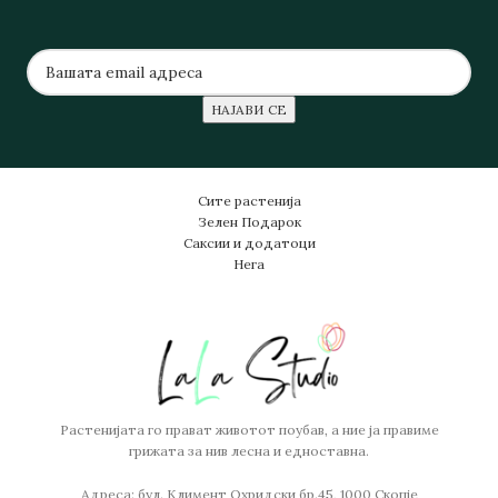
Сите растенија
Зелен Подарок
Саксии и додатоци
Нега
Растенијата го прават животот поубав, а ние ја правиме
грижата за нив лесна и едноставна.
Адреса: бул. Климент Охридски бр.45, 1000 Скопје