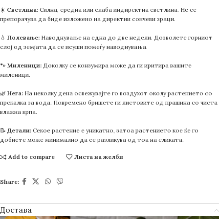
☀️
Светлина:
Силна, средна или слаба индиректна светлина. Не се
препорачува да биде изложено на директни сончеви зраци.
💧
Полевање:
Наводнување на една до две недели. Дозволете горниот
слој од земјата да се исуши помеѓу наводнувања.
🐾
Миленици:
Доколку се конзумира може да ги иритира вашите
миленици.
🌿
Нега:
На неколку дена освежувајте го воздухот околу растението со
прскалка за вода. Повремено бришете ги листовите од прашина со чиста
влажна крпа.
📝
Детали:
Секое растение е уникатно, затоа растението кое ќе го
добиете може минимално да се разликува од тоа на сликата.
Add to compare
Листа на желби
Share:
Достава