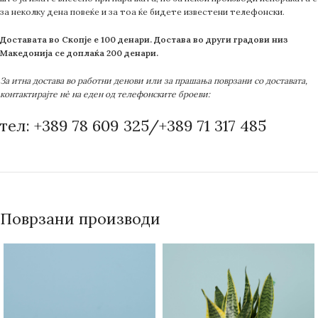
за неколку дена повеќе и за тоа ќе бидете известени телефонски.
Доставата во Скопје е 100 денари. Достава во други градови низ
Македонија се доплаќа 200 денари.
За итна достава во работни денови или за прашања поврзани со доставата,
контактирајте нè на еден од телефонските броеви:
тел: +389 78 609 325/+389 71 317 485
Поврзани производи