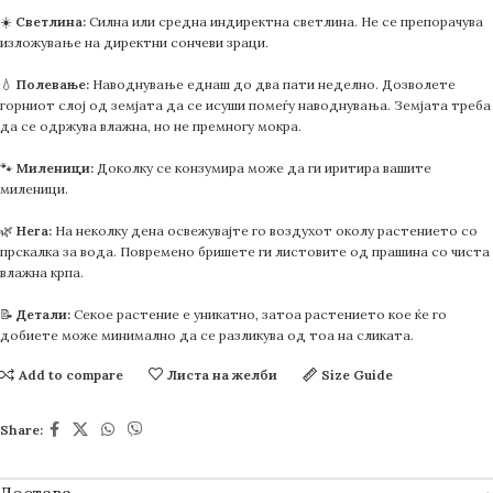
☀️
Светлина:
Силна или средна индиректна светлина. Не се препорачува
изложување на директни сончеви зраци.
💧
Полевање:
Наводнување еднаш до два пати неделно. Дозволете
горниот слој од земјата да се исуши помеѓу наводнувања. Земјата треба
да се одржува влажна, но не премногу мокра.
🐾
Миленици:
Доколку се конзумира може да ги иритира вашите
миленици.
🌿
Нега:
На неколку дена освежувајте го воздухот околу растението со
прскалка за вода. Повремено бришете ги листовите од прашина со чиста
влажна крпа.
📝
Детали:
Секое растение е уникатно, затоа растението кое ќе го
добиете може минимално да се разликува од тоа на сликата.
Add to compare
Листа на желби
Size Guide
Share: