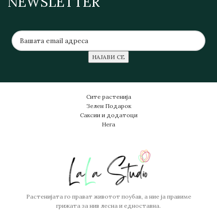
NEWSLETTER
Сите растенија
Зелен Подарок
Саксии и додатоци
Нега
Растенијата го прават животот поубав, а ние ја правиме
грижата за нив лесна и едноставна.