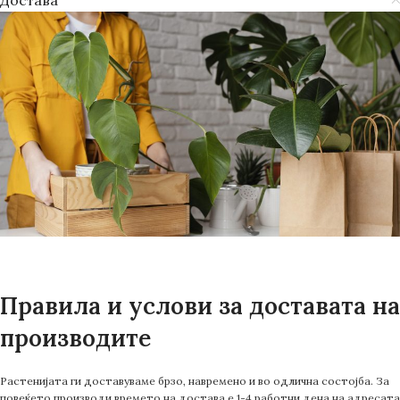
Достава
Правила и услови за доставата на
производите
Растенијата ги доставуваме брзо, навремено и во одлична состојба. За
повеќето производи времето на достава е 1-4 работни дена на адресата