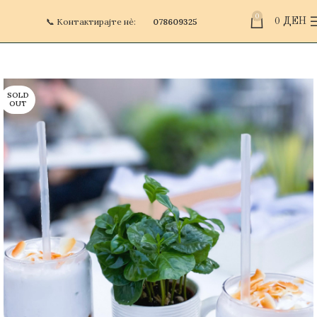
0
📞 Контактирајте нè:
078609325
0
ДЕН
SOLD
OUT