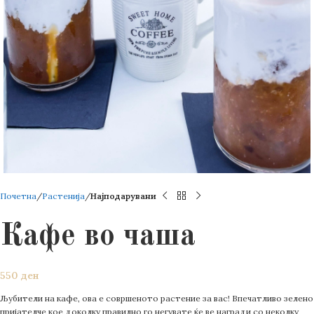
Почетна
Растенија
Најподарувани
Кафе во чаша
550
ден
Љубители на кафе, ова е совршеното растение за вас! Впечатливо зелено
пријателче кое доколку правилно го негувате ќе ве награди со неколку