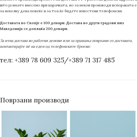
што ја имате внесено при нарачката, но за некои производи испораката е
за неколку дена повеќе и за тоа ќе бидете известени телефонски.
Доставата во Скопје е 100 денари. Достава во други градови низ
Македонија се доплаќа 200 денари.
За итна достава во работни денови или за прашања поврзани со доставата,
контактирајте нè на еден од телефонските броеви:
тел: +389 78 609 325/+389 71 317 485
Поврзани производи