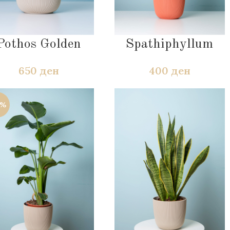
Pothos Golden
Spathiphyllum
650
ден
400
ден
4%