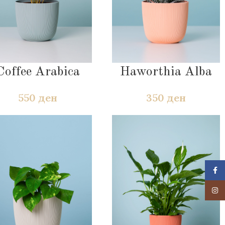
Coffee Arabica
Haworthia Alba
550
ден
350
ден
Face
Insta