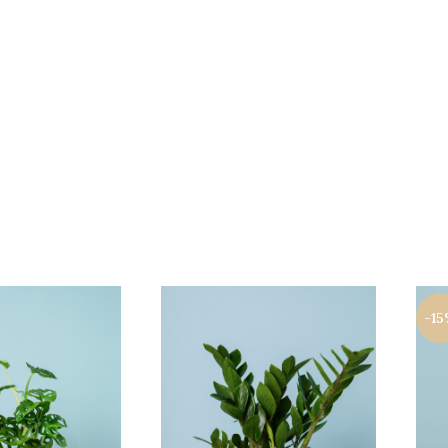
Сите растенија
-1