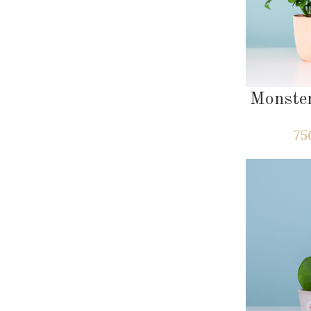
Monste
7