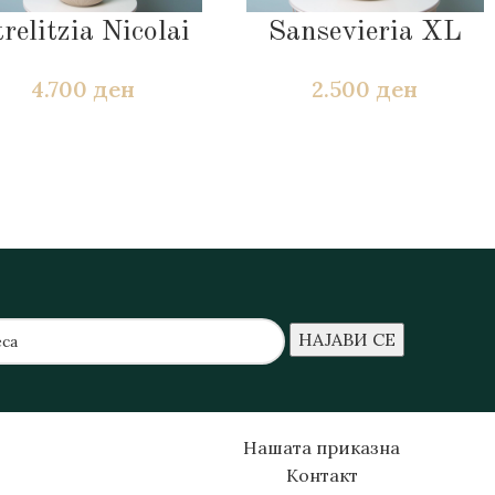
relitzia Nicolai
Sansevieria XL
4.700
ден
2.500
ден
Нашата приказна
Контакт