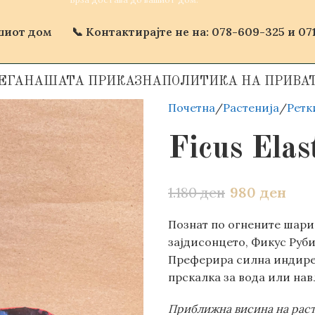
ашиот дом
📞 Контактирајте не на: 078-609-325 и 071
ЕГА
НАШАТА ПРИКАЗНА
ПОЛИТИКА НА ПРИВА
Почетна
Растенија
Ретк
Ficus Elas
1.180
ден
980
ден
Познат по огнените шари 
зајдисонцето, Фикус Руби
Преферира силна индирек
прскалка за вода или нав
Приближна висина на рас