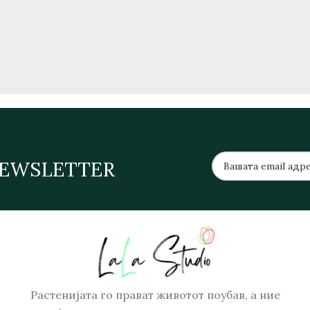
NEWSLETTER
Растенијата го прават животот поубав, а ние