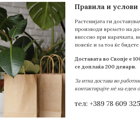
Правила и услови 
Растенијата ги доставува
производи времето на дос
внесено при нарачката, н
повеќе и за тоа ќе бидет
Доставата во Скопје е 1
се доплаќа 200 денари.
За итна достава во работн
контактирајте нè на еден 
тел: +389 78 609 325