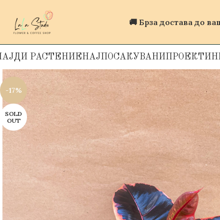
🚚 Брза достава до в
НАЈДИ РАСТЕНИЕ
НАЈПОСАКУВАНИ
ПРОЕКТИ
Н
-17%
SOLD
OUT