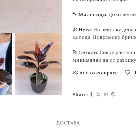
🐾
Миленици:
Доколку се
🌿
Нега:
На неколку дена 
за вода. Повремено бриш
📝
Детали:
Секое растение
минимално да се разликув
Add to compare
Л
Share:
ДОСТАВА