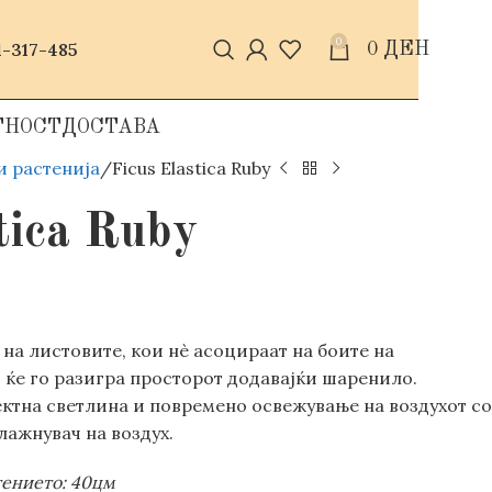
0
-317-485
0
ДЕН
ТНОСТ
ДОСТАВА
и растенија
Ficus Elastica Ruby
tica Ruby
на листовите, кои нè асоцираат на боите на
 ќе го разигра просторот додавајќи шаренило.
тна светлина и повремено освежување на воздухот со
лажнувач на воздух.
тението: 40цм