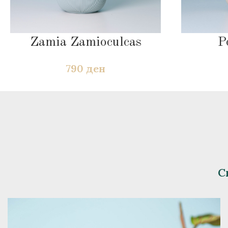
Zamia Zamioculcas
P
790
ден
С