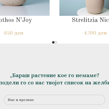
othos N’Joy
Strelitzia Nic
650
ден
4.700
ден
„Бараш растение кое го немаме?
подели го со нас твојот список на желби