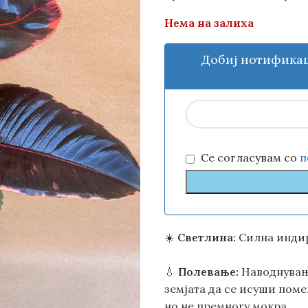
Нема на залиха
Добиј нотификац
Се согласувам со
п
☀️
Светлина:
Силна индир
💧
Полевање:
Наводнување
земјата да се исуши поме
но не премногу мокра.