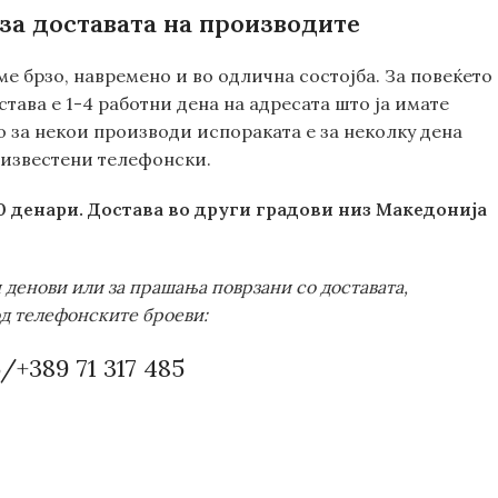
за доставата на производите
ме брзо, навремено и во одлична состојба. За повеќето
тава е 1-4 работни дена на адресата што ја имате
о за некои производи испораката е за неколку дена
е известени телефонски.
00 денари. Достава во други градови низ Македонија
и денови или за прашања поврзани со доставата,
од телефонските броеви:
/+389 71 317 485