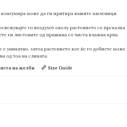
 конзумира може да ги иритира вашите миленици.
освежувајте го воздухот околу растението со прскалка
ете ги листовите од прашина со чиста влажна крпа.
 е уникатно, затоа растението кое ќе го добиете може
а од тоа на сликата.
иста на желби
Size Guide