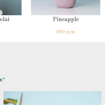
olai
Pineapple
990
ден
:“