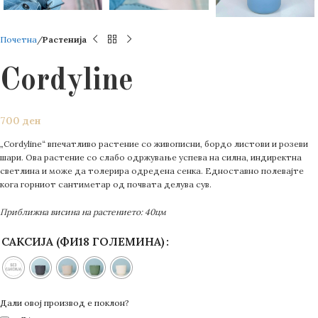
Почетна
Растенија
Cordyline
700
ден
„Cordylinе“ впечатливо растение со живописни, бордо листови и розеви
шари. Ова растение со слабо одржување успева на силна, индиректна
светлина и може да толерира одредена сенка. Едноставно полевајте
кога горниот сантиметар од почвата делува сув.
Приближна висина на растението: 40цм
САКСИЈА (ФИ18 ГОЛЕМИНА)
Дали овој производ е поклон?