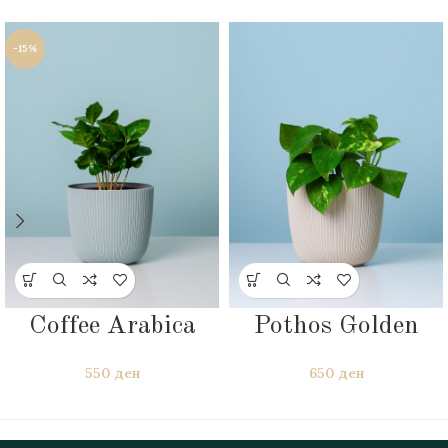
-15%
Coffee Arabica
Pothos Golden
550
ден
650
ден