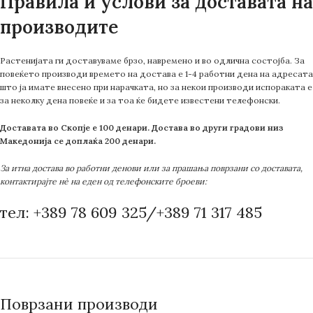
Правила и услови за доставата на
производите
Растенијата ги доставуваме брзо, навремено и во одлична состојба. За
повеќето производи времето на достава е 1-4 работни дена на адресата
што ја имате внесено при нарачката, но за некои производи испораката е
за неколку дена повеќе и за тоа ќе бидете известени телефонски.
Доставата во Скопје е 100 денари. Достава во други градови низ
Македонија се доплаќа 200 денари.
За итна достава во работни денови или за прашања поврзани со доставата,
контактирајте нè на еден од телефонските броеви:
тел: +389 78 609 325/+389 71 317 485
Поврзани производи