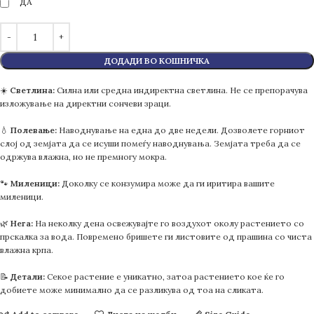
ДА
ДОДАДИ ВО КОШНИЧКА
☀️
Светлина:
Силна или средна индиректна светлина. Не се препорачува
изложување на директни сончеви зраци.
💧
Полевање:
Наводнување на една до две недели. Дозволете горниот
слој од земјата да се исуши помеѓу наводнувања. Земјата треба да се
одржува влажна, но не премногу мокра.
🐾
Миленици:
Доколку се конзумира може да ги иритира вашите
миленици.
🌿
Нега:
На неколку дена освежувајте го воздухот околу растението со
прскалка за вода. Повремено бришете ги листовите од прашина со чиста
влажна крпа.
📝
Детали:
Секое растение е уникатно, затоа растението кое ќе го
добиете може минимално да се разликува од тоа на сликата.