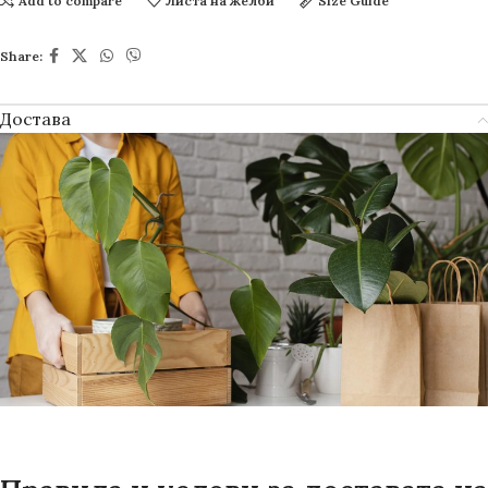
Add to compare
Листа на желби
Size Guide
Share:
Достава