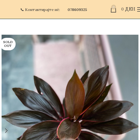
0
📞 Контактирајте нè:
078609325
0
ДЕН
SOLD
OUT