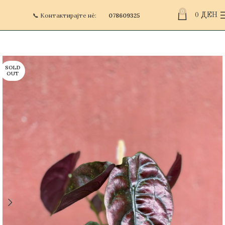
0
📞 Контактирајте нè:
078609325
0
ДЕН
SOLD
OUT