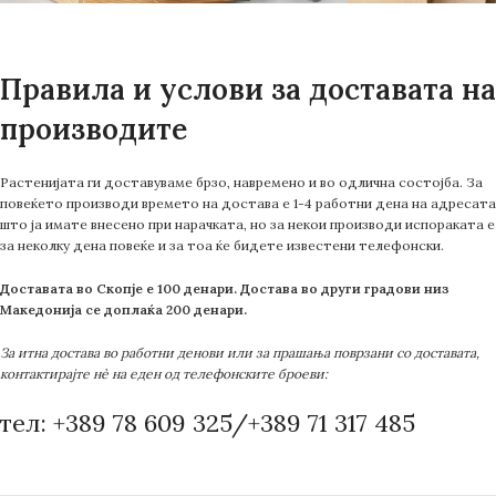
Правила и услови за доставата на
производите
Растенијата ги доставуваме брзо, навремено и во одлична состојба. За
повеќето производи времето на достава е 1-4 работни дена на адресата
што ја имате внесено при нарачката, но за некои производи испораката е
за неколку дена повеќе и за тоа ќе бидете известени телефонски.
Доставата во Скопје е 100 денари. Достава во други градови низ
Македонија се доплаќа 200 денари.
За итна достава во работни денови или за прашања поврзани со доставата,
контактирајте нè на еден од телефонските броеви:
тел: +389 78 609 325/+389 71 317 485