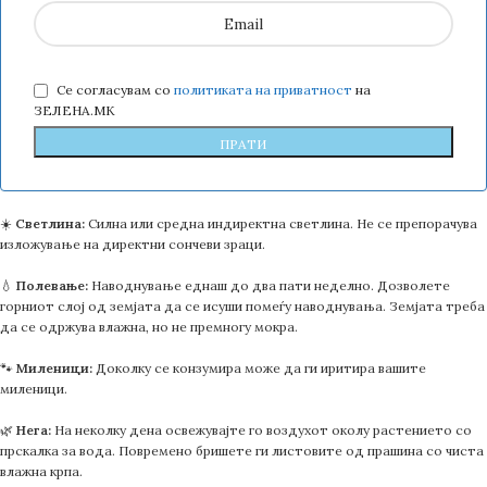
Се согласувам со
политиката на приватност
на
ЗЕЛЕНА.МК
☀️
Светлина:
Силна или средна индиректна светлина. Не се препорачува
изложување на директни сончеви зраци.
💧
Полевање:
Наводнување еднаш до два пати неделно. Дозволете
горниот слој од земјата да се исуши помеѓу наводнувања. Земјата треба
да се одржува влажна, но не премногу мокра.
🐾
Миленици:
Доколку се конзумира може да ги иритира вашите
миленици.
🌿
Нега:
На неколку дена освежувајте го воздухот околу растението со
прскалка за вода. Повремено бришете ги листовите од прашина со чиста
влажна крпа.