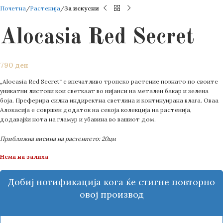
Почетна
Растенија
За искусни
Alocasia Red Secret
790
ден
„Alocasia Red Secret“ е впечатливо тропско растение познато по своите
уникатни листови кои светкаат во нијанси на метален бакар и зелена
боја. Преферира силна индиректна светлина и континуирана влага. Оваа
Алокасија е совршен додаток на секоја колекција на растенија,
додавајќи нота на гламур и убавина во вашиот дом.
Приближна висина на растението: 20цм
Нема на залиха
Добиј нотификација кога ќе стигне повторно
овој производ