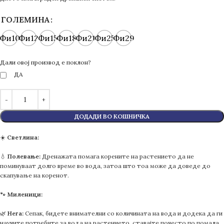
ГОЛЕМИНА
Фи10
Фи12
Фи15
Фи18
Фи21
Фи25
Фи29
Дали овој производ е поклон?
ДА
ДОДАДИ ВО КОШНИЧКА
☀️
Светлина:
💧
Полевање:
Дренажата помага корените на растението да не
поминуваат долго време во вода, затоа што тоа може да доведе до
скапување на коренот.
🐾
Миленици:
🌿
Нега:
Сепак, бидете внимателни со количината на вода и додека да ги
научите потребите за вода на растението, ставајте почесто по помала