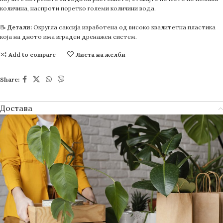
количина, наспроти поретко големи количини вода.
📝
Детали:
Округла саксија изработена од високо квалитетна пластика
која на дното има вграден дренажен систем.
Add to compare
Листа на желби
Share:
Достава