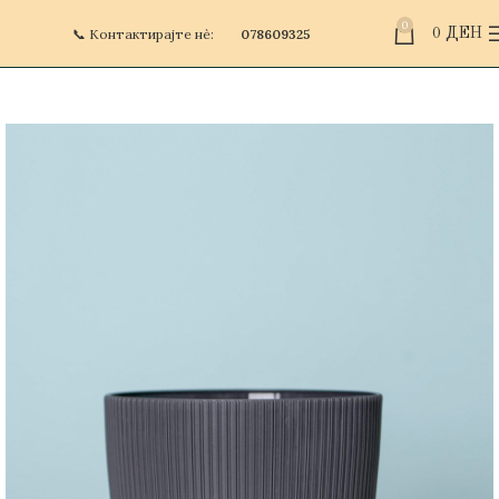
0
📞 Контактирајте нè:
078609325
0
ДЕН