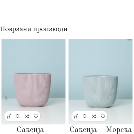
Поврзани производи
Саксија –
Саксија – Морска