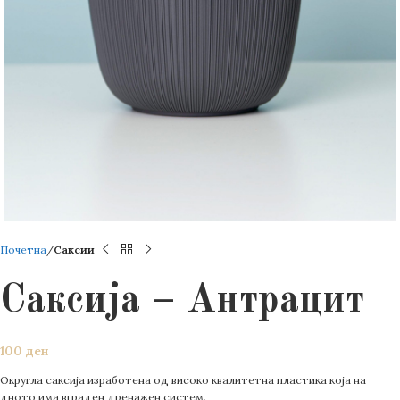
Почетна
Саксии
Саксија – Антрацит
100
ден
Округла саксија изработена од високо квалитетна пластика која на
дното има вграден дренажен систем.