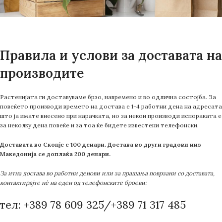
Правила и услови за доставата на
производите
Растенијата ги доставуваме брзо, навремено и во одлична состојба. За
повеќето производи времето на достава е 1-4 работни дена на адресата
што ја имате внесено при нарачката, но за некои производи испораката е
за неколку дена повеќе и за тоа ќе бидете известени телефонски.
Доставата во Скопје е 100 денари. Достава во други градови низ
Македонија се доплаќа 200 денари.
За итна достава во работни денови или за прашања поврзани со доставата,
контактирајте нè на еден од телефонските броеви:
тел: +389 78 609 325/+389 71 317 485