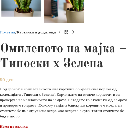
Почетна
Картички и додатоци
Омиленото на мајка –
Тиноски х Зелена
50
ден
Подарокот е комплетен кога има картичка со креативна порака од
колекцијата „Тиноски x Зелена“. Картичките на стапче користат и за
проверување на влажноста на земјата. Извадете го стапчето од земјата
и проверете го врвот. Доколку земјата блиску до корените е мокра, на
стапчето ќе има згрутчена земја. Ако земјата е сува, тогаш стапчето ќе
биде чисто.
Нема на залиха