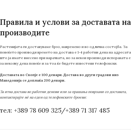
Правила и услови за доставата на
производите
Растенијата ги доставуваме брзо, навремено и во одлична состојба. За
повеќето производи времето на достава е 1-4 работни дена на адресата
што ја имате внесено при нарачката, но за некои производи испораката е
за неколку дена повеќе и за тоа ќе бидете известени телефонски.
Доставата во Скопје е 100 денари. Достава во други градови низ
Македонија се доплаќа 200 денари.
За итна достава во работни денови или за прашања поврзани со доставата,
контактирајте нè на еден од телефонските броеви:
тел: +389 78 609 325/+389 71 317 485