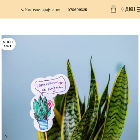
0
📞 Контактирајте нè:
078609325
0
ДЕН
SOLD
OUT