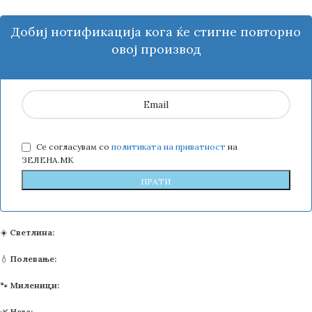
Добиј нотификација кога ќе стигне повторно
овој производ
Се согласувам со
политиката на приватност
на
ЗЕЛЕНА.МК
☀️
Светлина:
💧
Полевање:
🐾
Миленици:
🌿
Нега: