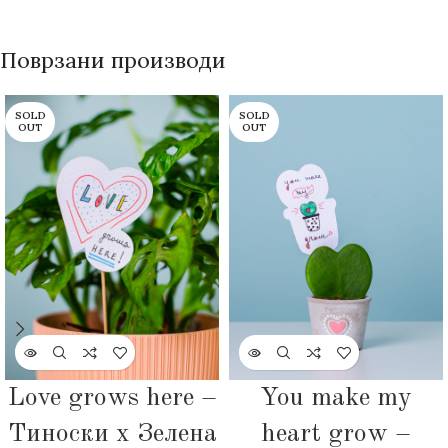
Поврзани производи
SOLD
SOLD
OUT
OUT
Love grows here –
You make my
Тиноски х Зелена
heart grow –