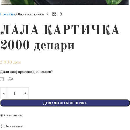
Почетна
Лала картичка
ЛАЛА КАРТИЧКА
2000 денари
2.000
ден
Дали овој производ е поклон?
ДА
ДОДАДИ ВО КОШНИЧКА
☀️
Светлина:
💧
Полевање: