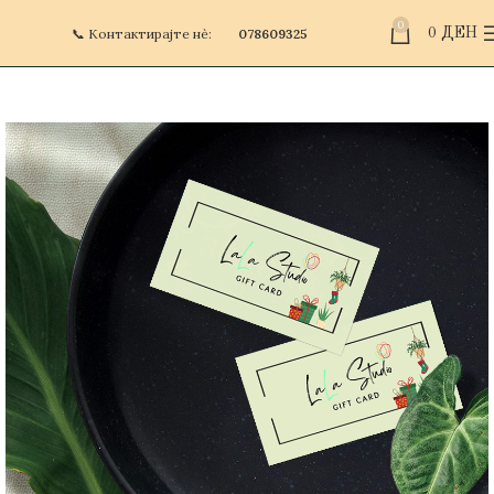
0
📞 Контактирајте нè:
078609325
0
ДЕН