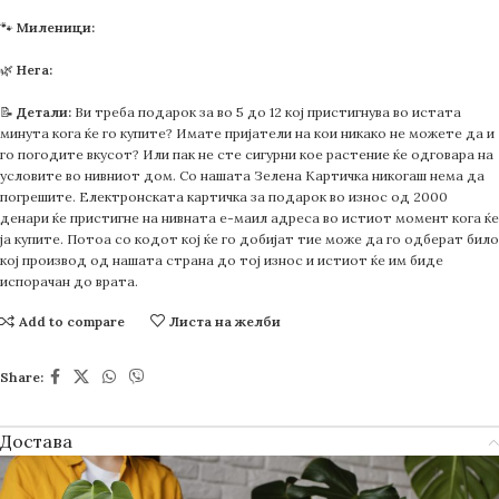
🐾
Миленици:
🌿
Нега:
📝
Детали:
Ви треба подарок за во 5 до 12 кој пристигнува во истата
минута кога ќе го купите? Имате пријатели на кои никако не можете да и
го погодите вкусот? Или пак не сте сигурни кое растение ќе одговара на
условите во нивниот дом. Со нашата Зелена Картичка никогаш нема да
погрешите. Електронската картичка за подарок во износ од 2000
денари ќе пристигне на нивната е-маил адреса во истиот момент кога ќе
ја купите. Потоа со кодот кој ќе го добијат тие може да го одберат било
кој производ од нашата страна до тој износ и истиот ќе им биде
испорачан до врата.
Add to compare
Листа на желби
Share:
Достава