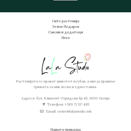
Сите растенија
Зелен Подарок
Саксии и додатоци
Нега
Растенијата го прават животот поубав, а ние ја правиме
грижата за нив лесна и едноставна.
Адреса: бул. Климент Охридски бр.45, 1000 Скопје
Телефон: +389 71 317 485
Email: order@lalastudio.mk
Нашата приказна