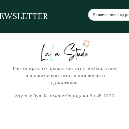
NEWSLETTER
Растенијата го прават животот поубав, а ние
ја правиме грижата за нив лесна и
едноставна.
Адреса: бул. Климент Охридски бр.45, 1000
Скопје
Телефон: +389 71 317 485
Email: order@lalastudio.mk