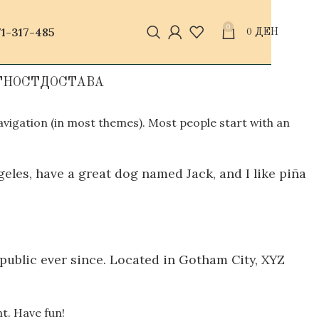
0
1-317-485
0
ДЕН
ТНОСТ
ДОСТАВА
 navigation (in most themes). Most people start with an
ngeles, have a great dog named Jack, and I like piña
ublic ever since. Located in Gotham City, XYZ
t. Have fun!