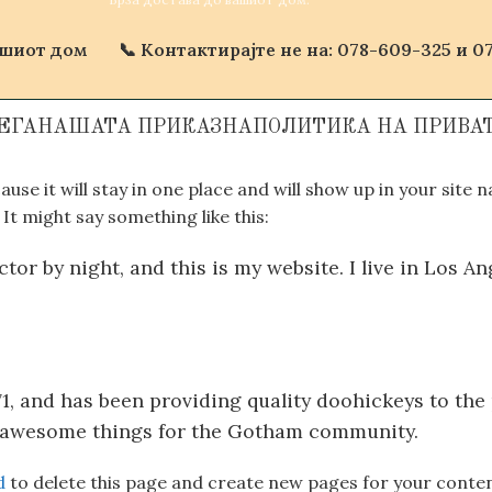
ашиот дом
📞 Контактирајте не на: 078-609-325 и 07
ЕГА
НАШАТА ПРИКАЗНА
ПОЛИТИКА НА ПРИВА
ause it will stay in one place and will show up in your site
It might say something like this:
ctor by night, and this is my website. I live in Los A
 and has been providing quality doohickeys to the p
of awesome things for the Gotham community.
d
to delete this page and create new pages for your conten