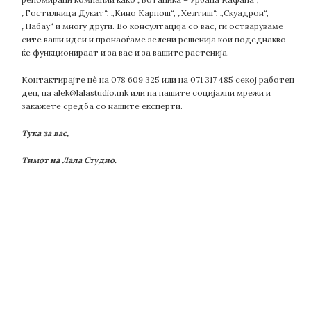
„Гостилница Дукат“, „Кино Карпош“, „Хелтиш“, „Скуадрон“,
„Пабау“ и многу други. Во консултација со вас, ги остваруваме
сите ваши идеи и пронаоѓаме зелени решенија кои подеднакво
ќе функционираат и за вас и за вашите растенија.
Контактирајте нè на 078 609 325 или на 071 317 485 секој работен
ден, на alek@lalastudio.mk или на нашите социјални мрежи и
закажете средба со нашите експерти.
Тука за вас,
Тимот на Лала Студио.