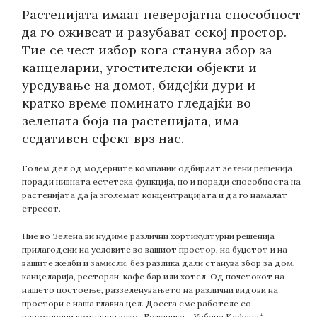
Растенијата имаат неверојатна способност
да го оживеат и разубават секој простор.
Тие се чест избор кога станува збор за
канцеларии, угостителски објекти и
уредување на домот, бидејќи дури и
кратко време поминато гледајќи во
зелената боја на растенијата, има
седативен ефект врз нас.
Голем дел од модерните компании одбираат зелени решенија
поради нивната естетска функција, но и поради способноста на
растенијата да ја зголемат концентрацијата и да го намалат
стресот.
Ние во Зелена ви нудиме различни хортикултурни решенија
прилагодени на условите во вашиот простор, на буџетот и на
вашите желби и замисли, без разлика дали станува збор за дом,
канцеларија, ресторан, кафе бар или хотел. Од почетокот на
нашето постоење, раззеленувањето на различни видови на
простори е наша главна цел. Досега сме работеле со
реномирани компании како „Ботаника – Урбана Кафана“,