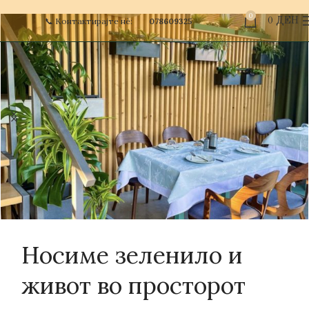
0
📞 Контактирајте нè:
078609325
0
ДЕН
Носиме зеленило и
живот во просторот