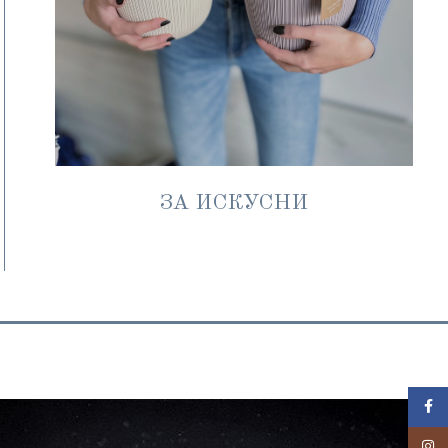
ЗА ИСКУСНИ
Face
Insta