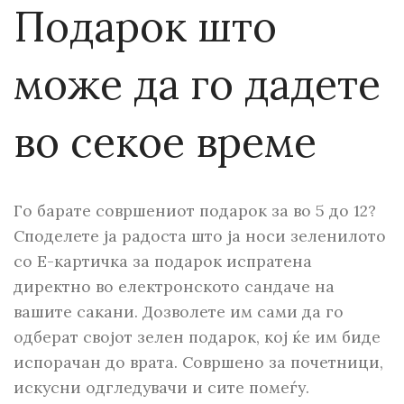
Подарок што
може да го дадете
во секое време
Го барате совршениот подарок за во 5 до 12?
Споделете ја радоста што ја носи зеленилото
со Е-картичка за подарок испратена
директно во електронското сандаче на
вашите сакани. Дозволете им сами да го
одберат својот зелен подарок, кој ќе им биде
испорачан до врата. Совршено за почетници,
искусни одгледувачи и сите помеѓу.