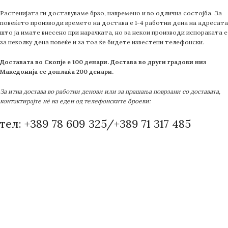
Растенијата ги доставуваме брзо, навремено и во одлична состојба. За
повеќето производи времето на достава е 1-4 работни дена на адресата
што ја имате внесено при нарачката, но за некои производи испораката е
за неколку дена повеќе и за тоа ќе бидете известени телефонски.
Доставата во Скопје е 100 денари. Достава во други градови низ
Македонија се доплаќа 200 денари.
За итна достава во работни денови или за прашања поврзани со доставата,
контактирајте нè на еден од телефонските броеви:
тел: +389 78 609 325/+389 71 317 485